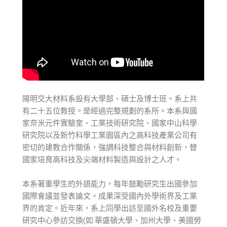
陽明交大材料系設有大學部、碩士及博士班。系上共
有二十五位教授。是經過完整規劃的系所。本系與國
家奈米元件實驗室、工業技術研究院、國家中山科學
研究院以及新竹科學工業園區內之高科技產業公司有
密切的建教合作關係，強調科技整合與材料創新，替
國家培育高科技及尖端材料製造與設計之人才。
本系著重學生的外語能力，每年鼓勵研究生出國參加
國際會議並發表論文。成果深受國內外學術界及工業
界的肯定。近年來，系上同學出訪至國外名校及重要
研究中心參訪交換(如:華盛頓大學、加州大學、美國勞