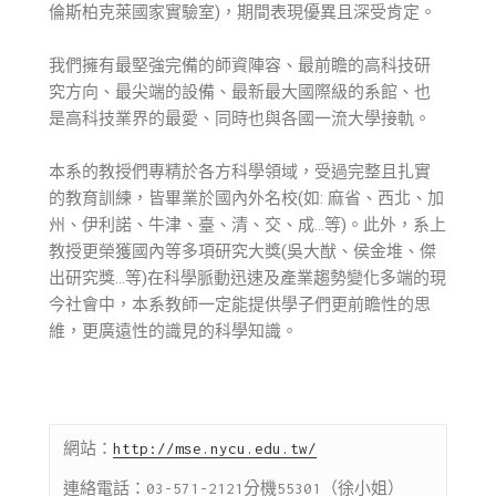
倫斯柏克萊國家實驗室)，期間表現優異且深受肯定。
我們擁有最堅強完備的師資陣容、最前瞻的高科技研
究方向、最尖端的設備、最新最大國際級的系館、也
是高科技業界的最愛、同時也與各國一流大學接軌。
本系的教授們專精於各方科學領域，受過完整且扎實
的教育訓練，皆畢業於國內外名校(如: 麻省、西北、加
州、伊利諾、牛津、臺、清、交、成…等)。此外，系上
教授更榮獲國內等多項研究大獎(吳大猷、侯金堆、傑
出研究獎…等)在科學脈動迅速及產業趨勢變化多端的現
今社會中，本系教師一定能提供學子們更前瞻性的思
維，更廣遠性的識見的科學知識。
網站：
http://mse.nycu.edu.tw/
連絡電話：03-571-2121分機55301（徐小姐）