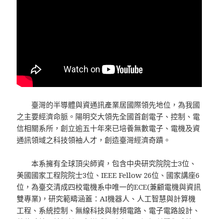
區；
Alt
+
U
回
到
頁
首。
臺灣的半導體與資通訊產業居國際領先地位，為我國
之主要經濟命脈。陽明交大領先全國首創電子、控制、電
信相關系所，創立逾五十年來已培養無數電子、電機及資
通訊領域之科技領袖人才，創造臺灣經濟奇蹟。
本系擁有全球頂尖師資，包含中央研究院院士3位、
美國國家工程院院士3位、IEEE Fellow 26位、國家講座6
位，為臺交清成四校電機系中唯一的ECE(兼顧電機與資訊
雙專業)，研究範疇涵蓋：AI機器人、人工智慧與計算機
工程、系統控制、無線科技與射頻電路、電子電路設計、