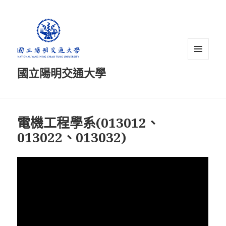
跳
至
主
要
內
選單及
容
國立陽明交通大學
小工具
區
快
速
鍵：
電機工程學系(013012、
Alt
013022、013032)
+
C
跳
至
主
要
內
容